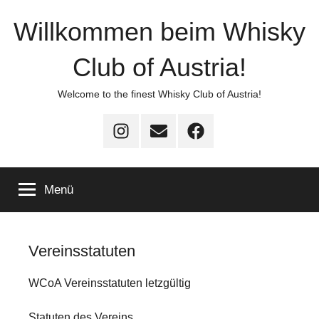
Zum
Willkommen beim Whisky
Inhalt
springen
Club of Austria!
Welcome to the finest Whisky Club of Austria!
Instagram
E-
Facebook
–
Mail
–
WCOA
WCOA
Menü
Vereinsstatuten
WCoA Vereinsstatuten letzgültig
Statuten des Vereins