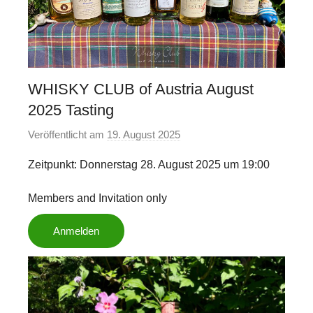
WHISKY CLUB of Austria August
2025 Tasting
Veröffentlicht am
19. August 2025
v
o
Zeitpunkt: Donnerstag 28. August 2025 um 19:00
n
a
Members and Invitation only
d
m
Anmelden
i
n