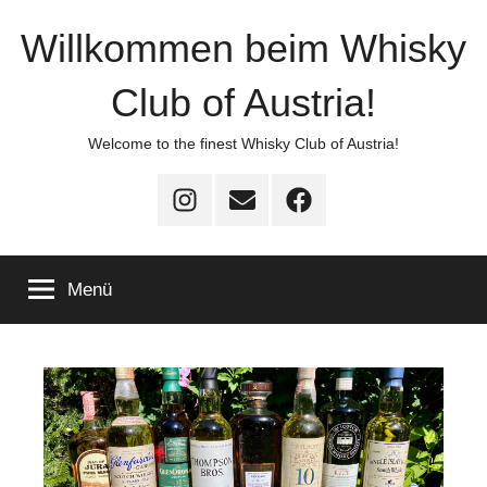
Zum
Willkommen beim Whisky
Inhalt
springen
Club of Austria!
Welcome to the finest Whisky Club of Austria!
Instagram
E-
Facebook
–
Mail
–
WCOA
WCOA
Menü