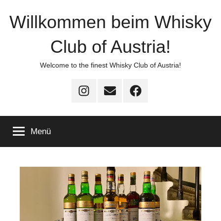
Zum
Willkommen beim Whisky
Inhalt
springen
Club of Austria!
Welcome to the finest Whisky Club of Austria!
Instagram
E-
Facebook
–
Mail
–
WCOA
WCOA
Menü