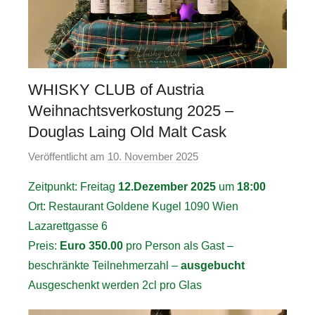
WHISKY CLUB of Austria
Weihnachtsverkostung 2025 –
Douglas Laing Old Malt Cask
Veröffentlicht am
10. November 2025
v
o
Zeitpunkt: Freitag
12.Dezember 2025
um
18:00
n
Ort: Restaurant Goldene Kugel 1090 Wien
a
Lazarettgasse 6
d
Preis:
Euro 350.00
pro Person als Gast –
m
beschränkte Teilnehmerzahl –
ausgebucht
i
n
Ausgeschenkt werden 2cl pro Glas